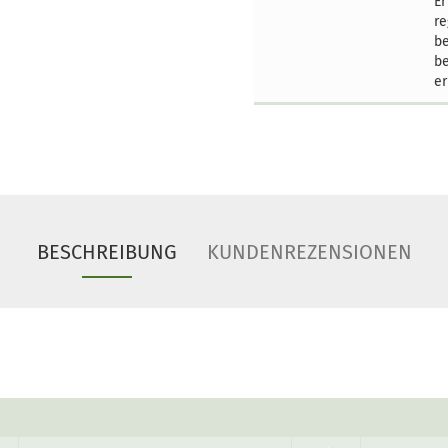
Er
re
be
be
er
BESCHREIBUNG
KUNDENREZENSIONEN