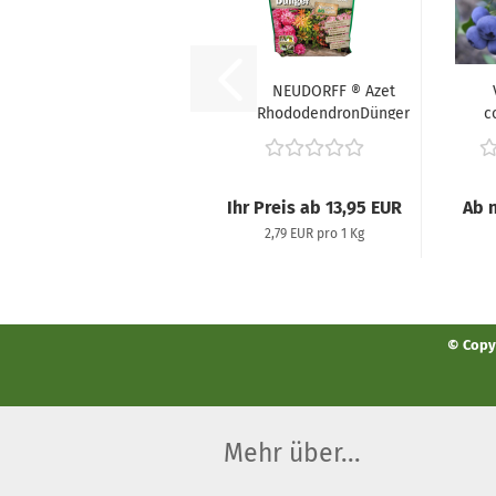
NEUDORFF ® Azet
RhododendronDünger
c
(Organischer...
"
(H
Ihr Preis ab 13,95 EUR
Ab n
2,79 EUR pro 1 Kg
© Copyr
Mehr über...