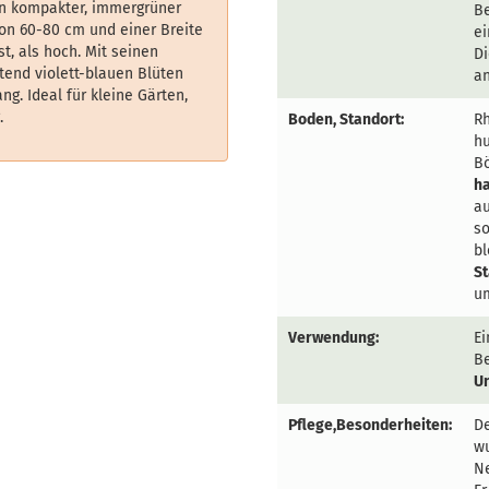
in kompakter, immergrüner
Be
von 60-80 cm und einer Breite
ei
t, als hoch. Mit seinen
Di
tend violett-blauen Blüten
a
ng. Ideal für kleine Gärten,
.
Boden, Standort:
R
hu
Bö
ha
au
so
bl
S
um
Verwendung:
Ei
Be
U
Pflege,Besonderheiten:
D
wu
Ne