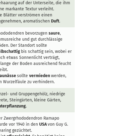
haarung auf der Unterseite, die ihm
ne markante Textur verleiht.
e Blätter verströmen einen
ngenehmen, aromatischen
Duft
.
hododendren bevorzugen
saure
,
musreiche und gut durchlässige
den. Der Standort sollte
lbschattig
bis schattig sein, wobei er
ch etwas Sonnenlicht verträgt,
lange der Boden ausreichend feucht
eibt.
taunässe
sollte
vermieden
werden,
 Wurzelfäule zu verhindern.
nzel- und Gruppengehölz, niedrige
ete, Steingärten, kleine Gärten,
nterpflanzung
.
er Zwergrhododendron Ramapo
rde vor 1940 in den
USA
von Guy G.
aring gezüchtet.