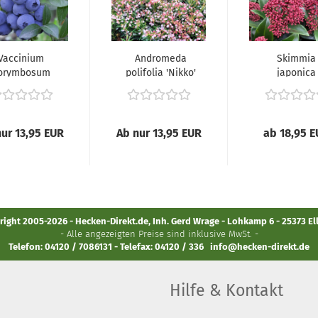
Vaccinium
Andromeda
Skimmia
orymbosum
polifolia 'Nikko'
japonica
Bluecrop" -
-
'Rubella' 
eidelbeere...
(Lavendelheide...
(Japanische.
ur 13,95 EUR
Ab nur 13,95 EUR
ab 18,95 
ight 2005-2026 - Hecken-Direkt.de, Inh. Gerd Wrage - Lohkamp 6 - 25373 E
- Alle angezeigten Preise sind inklusive MwSt. -
Telefon: 04120 / 7086131 - Telefax: 04120 / 336
info@hecken-direkt.de
Hilfe & Kontakt