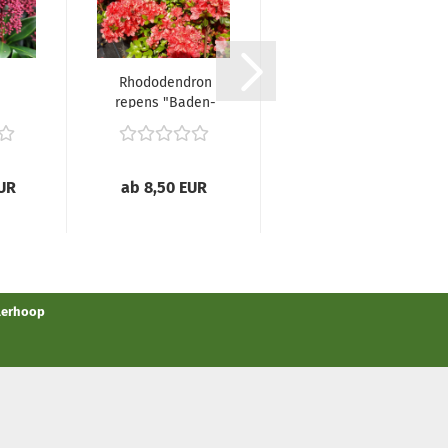
Rhododendron
Rhododendron
repens "Baden-
repens "Scarlet
-
Baden" -
Wonder" -
..
(Rhododendron...
(Rhododendron...
EUR
ab 8,50 EUR
ab 10,20 EUR
llerhoop