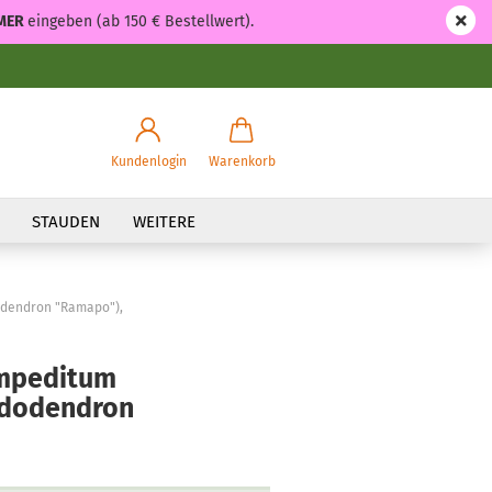
MER
eingeben (ab 150 € Bestellwert).
Kundenlogin
Warenkorb
STAUDEN
WEITERE
dendron "Ramapo"),
mpeditum
ododendron