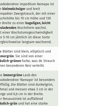
hododendron impeditum Ramapo ist
in
kleinwüchsiger
und breit
mpakter Zwergstrauch, der mit einer
uchshöhe bis 70 cm Höhe und 130
 Breite zu einer
kugeligen, leicht
usladenden
Wuchsform wächst.
t einer Wachstumsgeschwindigkeit
n 5-10 cm jährlich ist diese Sorte
rgleichsweise langsam wachsend.
e Blätter sind klein, elliptisch und
mmergrün
. Sie sind von einer
läulich-grünen
Farbe, was de Strauch
nen besonderen Reiz verleiht.
as
immergrüne
Laub des
hododendron 'Ramapo' ist besonders
ffällig. Die Blätter sind dunkelgrün,
hmal und messen etwa 3 cm in der
nge und 0,6 cm in der Breite.
r Neuaustrieb ist auffallend
äulich-grün
und hat eine starke