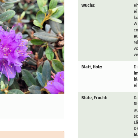
Wuchs:
R
e
ko
W
cm
a
Mi
vo
ve
Blatt, Holz:
Di
i
b
ei
Blüte, Frucht:
D
R
au
sc
Lä
De
bl