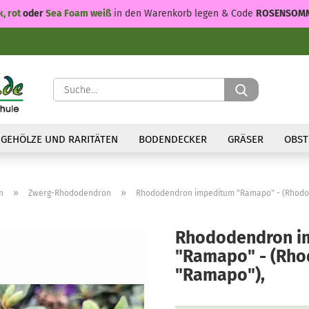
k, rot
oder
Sea Foam weiß
in den Warenkorb legen & Code
ROSENSOM
Suche...
GEHÖLZE UND RARITÄTEN
BODENDECKER
GRÄSER
OBST
»
»
n
Zwerg-Rhododendron
Rhododendron impeditum "Ramapo" - (Rhodo
Rhododendron i
"Ramapo" - (Rh
"Ramapo"),