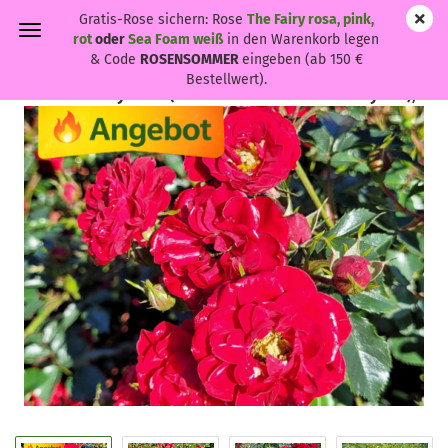
Gratis-Rose sichern: Rose
The Fairy rosa, pink,
rot
oder
Sea Foam weiß
in den Warenkorb legen
& Code
ROSENSOMMER
eingeben (ab 150 €
Bestellwert).
Rosa 'The Fairy' rot - (Bodendeckerrose 'The Fairy' rot),