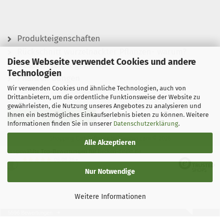
Produkteigenschaften
Rückschnitt wurzelnackter Pflanzen- warum?
Diese Webseite verwendet Cookies und andere
Wässern leicht gemacht
Technologien
Pflanzen düngen
Wir verwenden Cookies und ähnliche Technologien, auch von
Drittanbietern, um die ordentliche Funktionsweise der Website zu
gewährleisten, die Nutzung unseres Angebotes zu analysieren und
Ihnen ein bestmögliches Einkaufserlebnis bieten zu können. Weitere
Vertrag widerrufen
Informationen finden Sie in unserer
Datenschutzerklärung
.
Shopping Cart Software
by Gambio.com © 2026
Alle Akzeptieren
Ausgewählte Top-Bewertungen für hecken-direkt.de
06.08.26
▼
Nur Notwendige
Weitere Informationen
5596 Bewertungen
06.08.26
▼