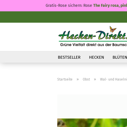
Gratis-Rose sichern: Rose
The Fairy rosa, pin
BESTSELLER
HECKEN
BLÜTEN
»
»
Startseite
Obst
Wal- und Haseln