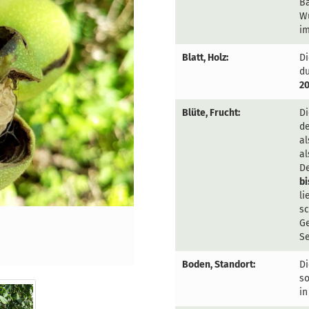
Ba
W
im
Blatt, Holz:
D
du
2
Blüte, Frucht:
Di
de
al
a
D
bi
li
s
Ge
Se
Boden, Standort:
D
so
in