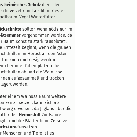
as
heimisches Gehölz
dient dem
ischeverzehr und als klimerfester
adtbaum. Vogel Winterfutter.
ückschnitte
sollten wenn nötig nur im
pätsommer
vorgenommen werden, da
r Baum sonst zu stark "ausblutet".
e Erntezeit beginnt, wenn die grünen
uchthüllen im Herbst an den Ästen
rtrocknen und riesig werden.
im herunter fallen platzen die
uchthüllen ab und die Walnüsse
önnen aufgesammelt und trocken
lagert werden.
nter einem Walnuss Baum weitere
lanzen zu setzen, kann sich als
hwierg erweisen, da Juglans über die
ätter den
Hemmstoff
Zimtsäure
gibt und die Blätter beim Zersetzen
erbsäure
freisetzen.
r Menschen und Tiere ist es