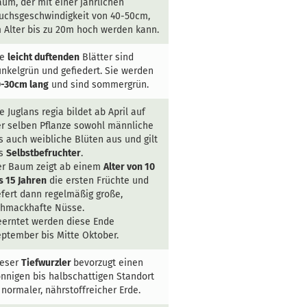
um, der mit einer jährlichen
uchsgeschwindigkeit von 40-50cm,
 Alter bis zu 20m hoch werden kann.
ie
leicht duftenden
Blätter sind
nkelgrün und gefiedert. Sie werden
0-30cm lang
und sind sommergrün.
e Juglans regia bildet ab April auf
r selben Pflanze sowohl männliche
s auch weibliche Blüten aus und gilt
ls
Selbstbefruchter
.
er Baum zeigt ab einem
Alter von 10
s 15 Jahren
die ersten Früchte und
efert dann regelmäßig große,
chmackhafte Nüsse.
erntet werden diese Ende
ptember bis Mitte Oktober.
ieser
Tiefwurzler
bevorzugt einen
nnigen bis halbschattigen Standort
 normaler, nährstoffreicher Erde.