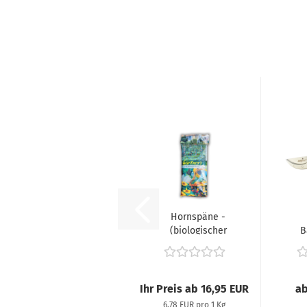
Hornspäne -
(biologischer
B
Langzeitdünger),...
Ihr Preis ab 16,95 EUR
ab
6,78 EUR pro 1 Kg