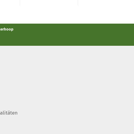
llerhoop
alitäten