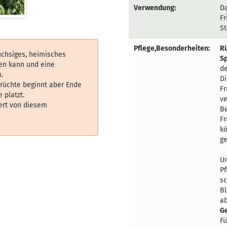
Verwendung:
D
Fr
St
Pflege,Besonderheiten:
R
wüchsiges, heimisches
S
den kann und eine
de
.
Di
Früchte beginnt aber Ende
Fr
 platzt.
ve
iert von diesem
Be
Fr
k
ge
U
Pf
sc
Bl
ab
G
Fü