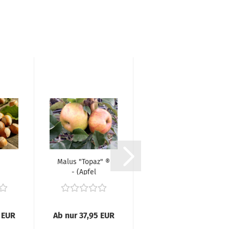
Malus "Topaz" ®
Prunus av.
- (Apfel
"Burlat"-
am
"Topaz"...
(Süßkirsche
..
"Burlat"),...
 EUR
Ab nur 37,95 EUR
ab 36,95 EUR