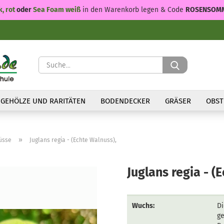
k, rot
oder
Sea Foam weiß
in den Warenkorb legen & Code
ROSENSOM
Suche...
GEHÖLZE UND RARITÄTEN
BODENDECKER
GRÄSER
OBST
»
üsse
Juglans regia - (Echte Walnuss),
Juglans regia - (
Wuchs:
Di
ge