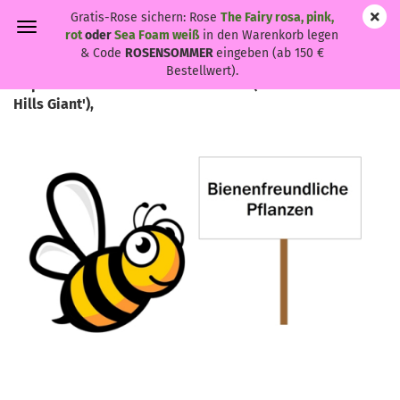
Gratis-Rose sichern: Rose
The Fairy rosa, pink,
rot
oder
Sea Foam weiß
in den Warenkorb legen
& Code
ROSENSOMMER
eingeben (ab 150 €
Bestellwert).
Nepeta x faassenii 'Six Hills Giant' - (Katzenminze 'Six
Hills Giant'),