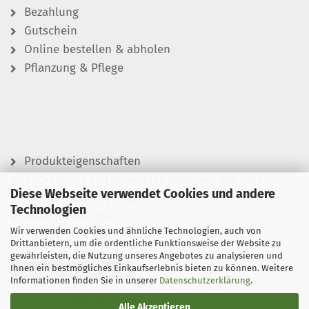
Bezahlung
Gutschein
Online bestellen & abholen
Pflanzung & Pflege
Produkteigenschaften
Rückschnitt wurzelnackter Pflanzen- warum?
Diese Webseite verwendet Cookies und andere
Wässern leicht gemacht
Technologien
Pflanzen düngen
Wir verwenden Cookies und ähnliche Technologien, auch von
Drittanbietern, um die ordentliche Funktionsweise der Website zu
gewährleisten, die Nutzung unseres Angebotes zu analysieren und
Ihnen ein bestmögliches Einkaufserlebnis bieten zu können. Weitere
Vertrag widerrufen
Informationen finden Sie in unserer
Datenschutzerklärung
.
Shopping Cart Software
by Gambio.com © 2026
Alle Akzeptieren