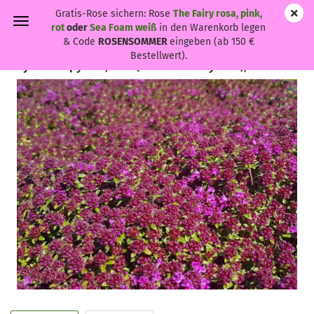
Gratis-Rose sichern: Rose
The Fairy rosa, pink,
rot
oder
Sea Foam weiß
in den Warenkorb legen
& Code
ROSENSOMMER
eingeben (ab 150 €
Bestellwert).
Thymus serpyllum, rot - (Roter Feld-Thymian),