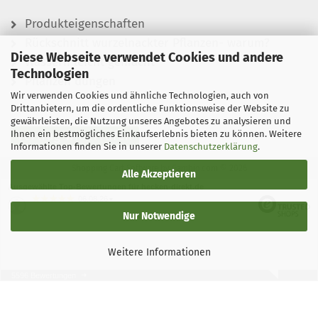
Produkteigenschaften
Rückschnitt wurzelnackter Pflanzen- warum?
Diese Webseite verwendet Cookies und andere
Wässern leicht gemacht
Technologien
Pflanzen düngen
Wir verwenden Cookies und ähnliche Technologien, auch von
Drittanbietern, um die ordentliche Funktionsweise der Website zu
gewährleisten, die Nutzung unseres Angebotes zu analysieren und
Ihnen ein bestmögliches Einkaufserlebnis bieten zu können. Weitere
Vertrag widerrufen
Informationen finden Sie in unserer
Datenschutzerklärung
.
Shopping Cart Software
by Gambio.com © 2026
Alle Akzeptieren
Ausgewählte Top-Bewertungen für hecken-direkt.de
06.08.26
▼
Nur Notwendige
Weitere Informationen
5596 Bewertungen
06.08.26
▼