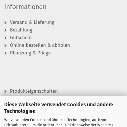
Informationen
Versand & Lieferung
Bezahlung
Gutschein
Online bestellen & abholen
Pflanzung & Pflege
Produkteigenschaften
Rückschnitt wurzelnackter Pflanzen- warum?
Diese Webseite verwendet Cookies und andere
Wässern leicht gemacht
Technologien
Pflanzen düngen
Wir verwenden Cookies und ähnliche Technologien, auch von
Drittanbietern, um die ordentliche Funktionsweise der Website zu