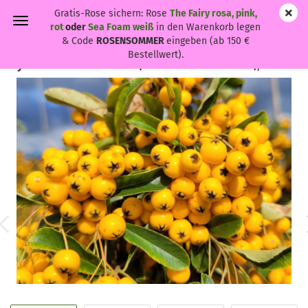
Gratis-Rose sichern: Rose
The Fairy rosa, pink,
rot
oder
Sea Foam weiß
in den Warenkorb legen
& Code
ROSENSOMMER
eingeben (ab 150 €
Bestellwert).
Pyracantha 'Soleil d'Or' - (Feuerdorn 'Soleil d'Or'),