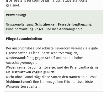
d’Or' bestens für sonnige bis halbschattige Standorte
geeignet.
Verwendung:
Gruppenpflanzung.
Schutzhecken
.
Fassadenbepflanzung
.
Kübelbepflanzung. Vogel- und Insektennährgehölz.
Pflege,Besonderheiten:
Der anspruchslose und robuste Feuerdorn vereint viele gute
Eigenschaften: Er ist äußerst schnittverträglich,
wiederstandsfähig gegen Schorf und hat ein hohes
Ausschlagvermögen.
Wegen seiner bedornten Zweige, wird der Pyrancantha gerne
als
Nistplatz von Vögeln
genutzt.
Nicht ohne Grund trägt diese Sorten den Namen Soleil d'Or
(
Goldene Sonne
): Ihre kleinen, gelben Früchte lässt triste
Wintergärten strahlen.