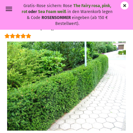
Gratis-Rose sichern: Rose
The Fairy rosa, pink,
rot
oder
Sea Foam weiß
in den Warenkorb legen
& Code
ROSENSOMMER
eingeben (ab 150 €
Bestellwert).
Taxus baccata - (Eibe),